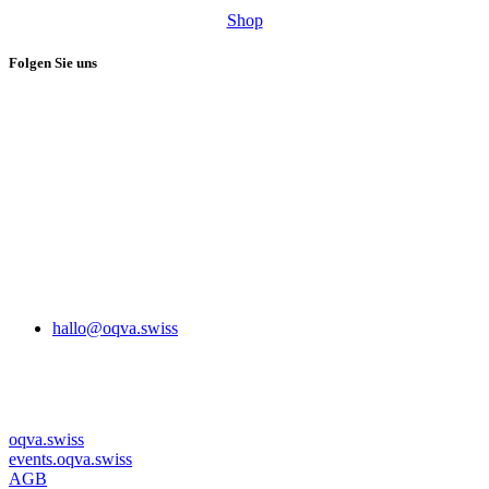
Shop
Folgen Sie uns
hallo@oqva.swiss
oqva.swiss
events.oqva.swiss
AGB